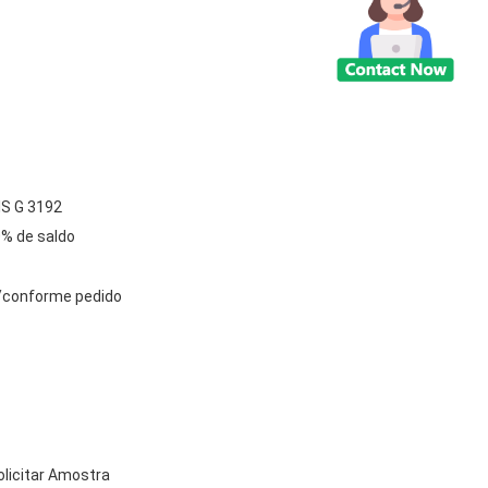
IS G 3192
% de saldo
/conforme pedido
olicitar Amostra