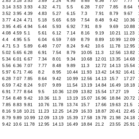
2.83
3.18
3.53
3.89
2.24
4.95
5.65
6.36
7.07
7.77
3.14
3.53
3.93
4.32
4.71
5.5
6.28
7.07
7.85
8.64
3.52
3.95
4.39
4.83
5.27
6.15
7.3
7.91
8.79
9.67
3.77
4.24
4.71
5.18
5.65
6.59
7.54
8.48
9.42
10.36
3.95
4.45
4.94
5.44
5.93
6.92
7.91
8.9
9.69
10.88
4.08
4.59
5.1
5.61
6.12
7.14
8.16
9.19
10.21
11.23
4.4
4.95
5.5
6.04
6.59
7.69
8.79
8.89
10.99
12.09
4.71
5.3
5.89
6.48
7.07
8.24
9.42
10.6
11.78
12.95
5.02
5.65
6.28
6.91
7.54
8.79
10.05
11.3
12.56
13.82
5.34
6.01
6.67
7.34
8.01
9.34
10.68
12.01
13.35
14.68
5.56
6.36
7.07
7.77
8.48
9.89
11.3
12.72
14.13
15.54
5.97
6.71
7.46
8.2
8.95
10.44
11.93
13.42
14.92
16.41
6.28
7.07
7.85
8.64
9.42
10.99
12.56
14.13
15.7
17.27
6.59
7.42
8.24
9.07
9.89
11.54
13.19
14.84
16.49
18.18
6.91
7.77
8.64
9.5
10.36
12.09
13.82
15.54
17.27
19
7.54
8.48
9.42
10.36
11.3
13.19
15.07
16.96
18.84
20.72
7.85
8.83
9.81
10.76
11.78
13.74
15.7
17.66
19.63
21.5
8.16
9.18
10.21
11.23
12.25
14.29
16.33
18.87
20.41
22.45
8.79
9.89
10.99
12.09
13.19
15.39
17.58
19.78
21.98
24.18
9.42
10.6
11.78
12.95
14.13
16.49
18.84
21.2
23.55
25.91