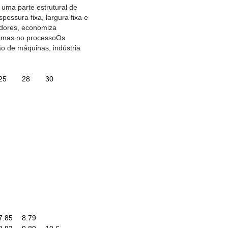
uma parte estrutural de
essura fixa, largura fixa e
zadores, economiza
rimas no processoOs
ão de máquinas, indústria
25
28
30
7.85
8.79