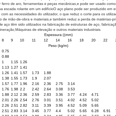
r ferro de aro, ferramentas e peças mecânicas,e pode ser usado como 
a escada rolante em um edifícioO aço plano pode ser produzido em esp
com as necessidades do utilizador, o que reduz o corte para os utili
o de mão-de-obra e materiais,e também reduz a perda de matérias-p
e aço têm sido utilizados na fabricação de estruturas de aço, fabricaç
neração,Máquinas de elevação e outros materiais industriais.
Espessura ((mm)
8
9
10
11
12
14
16
18
20
22
Peso (kg/m)
0.75
0.88
1
1.15
1.26
1.13
1.27
1.41
1.26
1.41
1.57
1.73
1.88
1.38
1.55
1.73
1.9
2.07
1.57
1.77
1.96
2.16
2.36
2.75
3.14
1.76
1.98
2.2
2.42
2.64
3.08
3.53
1.88
2.12
2.36
2.59
2.83
3.36
3.77
4.24
4.71
2.01
2.26
2.54
2.76
3.01
3.51
4.02
4.52
5.02
2.26
2.51
2.82
3.11
3.39
3.95
4.52
5.09
5.65
2.51
2.83
3.14
3.45
3.77
4.4
5.02
5.65
6.28
6.91