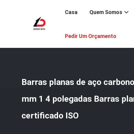
Casa
Quem Somos
Casa
/
Produtos
/
Barra Lisa De Aço Carbono
/
Barras Pl
Pedir Um Orçamento
Barras planas de aço carbono
mm 1 4 polegadas Barras pla
certificado ISO