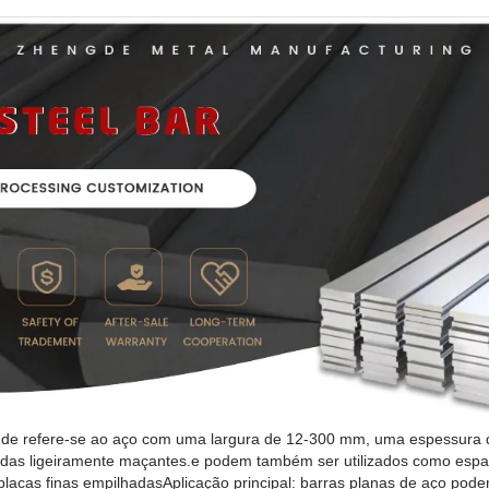
gde refere-se ao aço com uma largura de 12-300 mm, uma espessura
ordas ligeiramente maçantes.e podem também ser utilizados como esp
 placas finas empilhadasAplicação principal: barras planas de aço pode