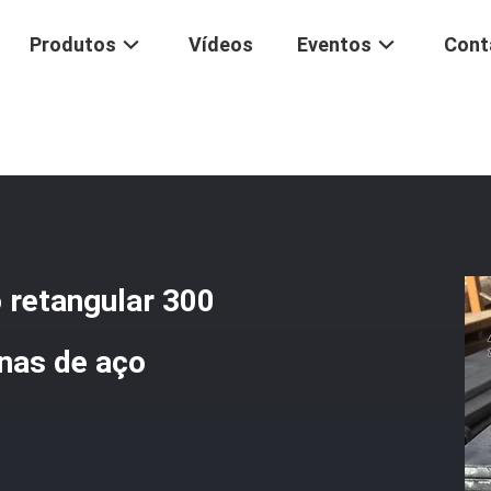
Produtos
Vídeos
Eventos
Cont
anas De Aço Carbono Retangular 300 Mm 1 4 Polegadas Barras Planas 
 retangular 300
nas de aço