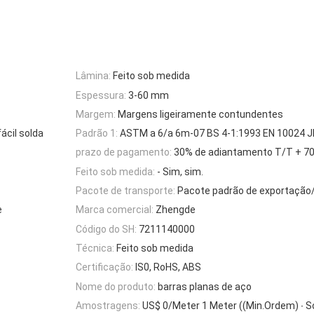
Lâmina:
Feito sob medida
Espessura:
3-60 mm
Margem:
Margens ligeiramente contundentes
ácil solda
Padrão 1:
ASTM a 6/a 6m-07 BS 4-1:1993 EN 10024 J
prazo de pagamento:
30% de adiantamento T/T + 70
Feito sob medida:
- Sim, sim.
Pacote de transporte:
Pacote padrão de exportação
e
Marca comercial:
Zhengde
Código do SH:
7211140000
Técnica:
Feito sob medida
Certificação:
IS0, RoHS, ABS
Nome do produto:
barras planas de aço
Amostragens:
US$ 0/Meter 1 Meter ((Min.Ordem) ∙ S