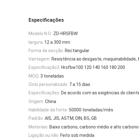
Especificações
Modelo N.O.:
ZD-HRSFBW
largura:
12 a 300 mm
Forma da secção:
Rectangular
Vantagem:
Resistência ao desgaste, maquinabilidade, f
Especificação3:
Hrsfbw100 120 140 160 180 200
MOQ:
3 toneladas
Ciclo personalizado:
7 a 15 dias
Especificações:
De acordo com as exigências do client
Origem:
China
Habilidade da fonte:
50000 toneladas/mês
Padrão:
AIS, JIS, ASTM, DIN, BS, GB
Materiais:
Baixo carbono, carbono médio e alto carbono
Ligação ou não:
Feito sob medida