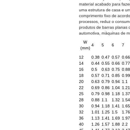
material acabado para faze
uma estrutura de casa e um
comprimento fixo de acordo 
processos, reduz o consum
produtos de barras planas d
automotiva, máquinas de mi
W
4
5
6
7
(mm)
12
0.38
0.47
0.57
0.66
14
0.44
0.55
0.66
0.77
16
0.5
0.63
0.75
0.88
18
0.57
0.71
0.85
0.99
20
0.63
0.79
0.94
1.1
22
0.69
0.86
1.04
1.21
25
0.79
0.98
1.18
1.37
28
0.88
1.1
1.32
1.54
30
0.94
1.18
1.41
1.65
32
1.01
1.25
1.5
1.76
36
1.13
1.41
1.69
1.97
40
1.26
1.57
1.88
2.2