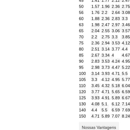
45
1.41
1.77
2.12
2.47
50
1.57
1.96
2.36
2.75
56
1.76
2.2
2.64
3.08
60
1.88
2.36
2.83
3.3
63
1.98
2.47
2.97
3.46
65
2.04
2.55
3.06
3.57
70
2.2
2.75
3.3
3.85
75
2.36
2.94
3.53
4.12
80
2.51
3.14
3.77
4.4
85
2.67
3.34
4
4.67
90
2.83
3.53
4.24
4.95
95
2.98
3.73
4.47
5.22
100
3.14
3.93
4.71
5.5
105
3.3
4.12
4.95
5.77
110
3.45
4.32
5.18
6.04
120
3.77
4.71
5.65
6.59
125
3.93
4.91
5.89
6.67
130
4.08
5.1
6.12
7.14
140
4.4
5.5
6.59
7.69
150
4.71
5.89
7.07
8.24
Nossas Vantagens