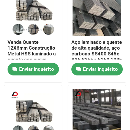
Sobre nós
Visita à fábrica
Venda Quente
Aço laminado a quente
12X6mm Construção
de alta qualidade, aço
Controle de qualidade
Metal HSS laminado a
carbono SS400 S45c
quente aço suave
A36 S355jr 5160 1095
Barras Planas Preço
1080 65mn Ms aço
Enviar inquérito
Enviar inquérito
6m Galvanizado
leve
Notícias
Barras Planas de
Primavera Tamanhos
de aço
Casos
Solicite um orçamento
Cobre de aço galvanizado