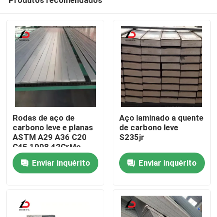
Rodas de aço de
Aço laminado a quente
carbono leve e planas
de carbono leve
ASTM A29 A36 C20
S235jr
C45 1008 42CrMo
Para casa
4140 1045 St37
Enviar inquérito
Enviar inquérito
Ss400 S45c S20c
S235jr 1020
Produtos
Vídeos