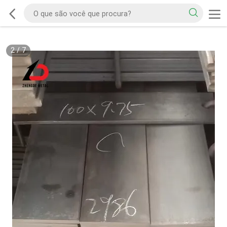
2
/
7