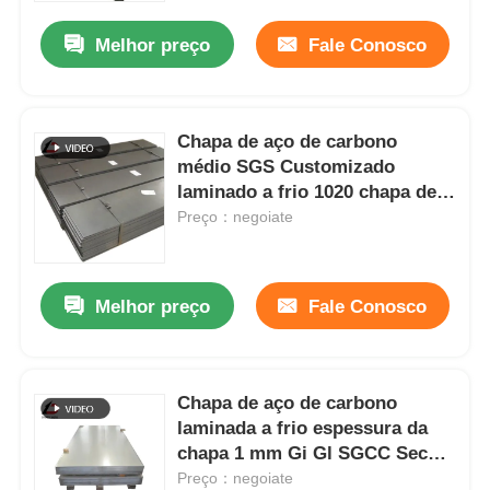
Melhor preço
Fale Conosco
Chapa de aço de carbono
médio SGS Customizado
laminado a frio 1020 chapa de
aço
Preço：negoiate
Melhor preço
Fale Conosco
Para casa
Chapa de aço de carbono
Produtos
laminada a frio espessura da
chapa 1 mm Gi Gl SGCC Secc
Sghc DC01 DC02
Preço：negoiate
Vídeos