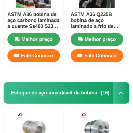
ASTM A36 bobina de
ASTM A36 Q235B
aço carbono laminada
bobina de aço
a quente Ss400 S235
laminado a frio de
S355 Com certificado
aço carbono
de fábrica
Certificação RoHS
Melhor preço
Melhor preço
Fale Conosco
Fale Conosco
(16)
Estoque de aço inoxidável da bobina