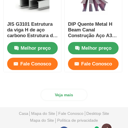
JIS G3101 Estrutura
DIP Quente Metal H
da viga H de aço
Beam Canal
carbono Estrutura da
Construção Aço A36 /
viga H de aço
Ss400 / S235jr
galvanizado W12 X 65
Melhor preço
Melhor preço
Fale Conosco
Fale Conosco
Veja mais
Casa
Mapa do Site
Fale Conosco
Desktop Site
Mapa do Site
Política de privacidade