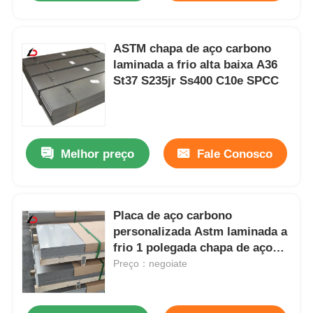
ASTM chapa de aço carbono
laminada a frio alta baixa A36
St37 S235jr Ss400 C10e SPCC
Melhor preço
Fale Conosco
Placa de aço carbono
personalizada Astm laminada a
frio 1 polegada chapa de aço
3mm polida
Preço：negoiate