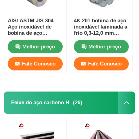
AISI ASTM JIS 304
4K 201 bobina de aço
Aço inoxidável de
inoxidável laminada a
bobina de aço
frio 0,3-12,0 mm
laminado a frio para
2b/Ba/n.o 1/n.o 4
decoração
Melhor preço
Melhor preço
Fale Conosco
Fale Conosco
(26)
Feixe do aço carbono H