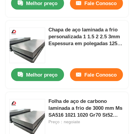
Melhor preço
Fale Conosco
Chapa de aço laminada a frio
personalizada 1 1.5 2 2.5 3mm
Espessura em polegadas 1250
1000mm Largura SPCC St37
S235jr Ss400 Superfície
brilhante polida
Melhor preço
Fale Conosco
Folha de aço de carbono
laminada a frio de 3000 mm Ms
SA516 1021 1020 Gr70 St52
St44
Preço：negoiate