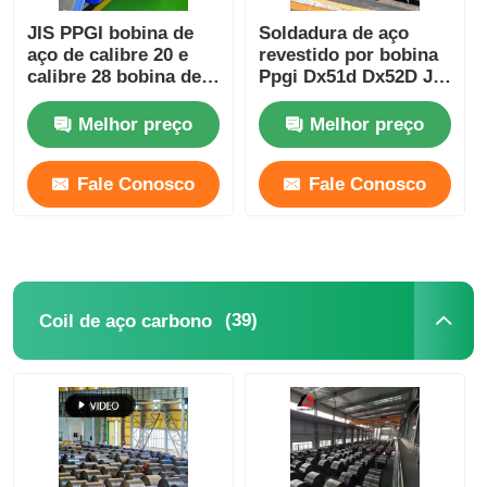
JIS PPGI bobina de
Soldadura de aço
aço de calibre 20 e
revestido por bobina
calibre 28 bobina de
Ppgi Dx51d Dx52D JIS
aço galvanizado
Standard ASTM
revestida de cor
Ral3005 6005 3013
Melhor preço
Melhor preço
Fale Conosco
Fale Conosco
(39)
Coil de aço carbono