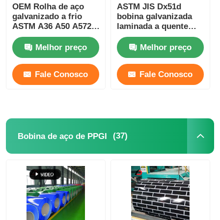
OEM Rolha de aço
ASTM JIS Dx51d
galvanizado a frio
bobina galvanizada
ASTM A36 A50 A572
laminada a quente
A992 Z120 Z275
mergulhada com
revestimento normal
Melhor preço
Melhor preço
de spangle
Fale Conosco
Fale Conosco
(37)
Bobina de aço de PPGI