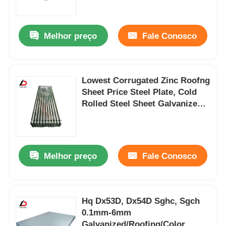
Sobre nós
Melhor preço
Fale Conosco
Visita à fábrica
Lowest Corrugated Zinc Roofng
Sheet Price Steel Plate, Cold
Controle de qualidade
Rolled Steel Sheet Galvanized
for Corrugated
Notícias
Melhor preço
Fale Conosco
Casos
Solicite um orçamento
Hq Dx53D, Dx54D Sghc, Sgch
0.1mm-6mm
Cobre de aço galvanizado
Galvanized/Roofing/Color