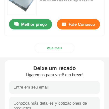
Coated/ Copper/Zinc Coated
Customized Cold Rolled Steel
Bobina de aço de PPGI
Plate
Melhor preço
Fale Conosco
Coil de aço carbono
Estoque de aço inoxidável da bobina
Veja mais
Feixe do aço carbono H
Deixe um recado
pilha da chapa de aço
Ligaremos para você em breve!
Barras de aço de reforço
barra de ângulo do aço carbono