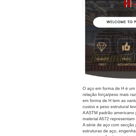
O aço em forma de H é um p
relação força/peso mais ra
em forma de H tem as vanta
custos e peso estrutural le
A ASTM padrão americano pa
material A572 representam a
A série de aço com secção p
estruturas de aço, engenh