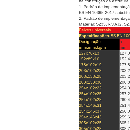
na construção da estrutura 
1. Padrão de implementação
BS EN 10365-2017 substitu
2. Padrão de implementação
Material: S235JR/J0/J2, S
Feixes universais
Especificações:
BS EN 100
Designação
h
mmxmmxkg/m
mm
127x76x13
127.0
152x89x16
152.4
178x102x19
177.8
203x102x23
203.2
203x133x25
203.2
203x133x30
206.8
254x102x22
254.0
254x102x25
257.2
254x102x28
260.4
254x146x31
251.4
254x146x37
256.0
254x146x43
259.6
305x102x25
305.1
305x102x28
308.7