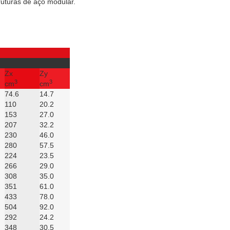
truturas de aço modular.
Zx
Zy
3
3
cm
cm
74.6
14.7
110
20.2
153
27.0
207
32.2
230
46.0
280
57.5
224
23.5
266
29.0
308
35.0
351
61.0
433
78.0
504
92.0
292
24.2
348
30.5