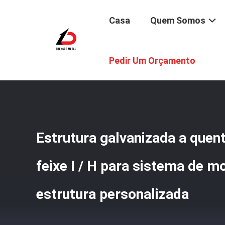
Casa
Quem Somos
Casa
/
Produtos
/
Feixe Do Aço Carbono H
/
Estrutura Ga
Pedir Um Orçamento
Estrutura galvanizada a quen
feixe I / H para sistema de 
estrutura personalizada