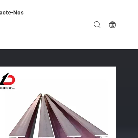
acte-Nos
agem Solar Estrutura Personalizada