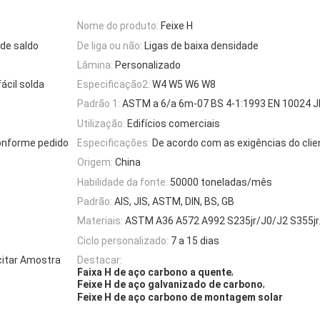
Nome do produto:
Feixe H
de saldo
De liga ou não:
Ligas de baixa densidade
Lâmina:
Personalizado
ácil solda
Especificação2:
W4 W5 W6 W8
Padrão 1:
ASTM a 6/a 6m-07 BS 4-1:1993 EN 10024 J
Utilização:
Edifícios comerciais
onforme pedido
Especificações:
De acordo com as exigências do clie
Origem:
China
Habilidade da fonte:
50000 toneladas/mês
Padrão:
AIS, JIS, ASTM, DIN, BS, GB
Materiais:
ASTM A36 A572 A992 S235jr/J0/J2 S355jr
Ciclo personalizado:
7 a 15 dias
citar Amostra
Destacar:
,
Faixa H de aço carbono a quente
,
Feixe H de aço galvanizado de carbono
Feixe H de aço carbono de montagem solar