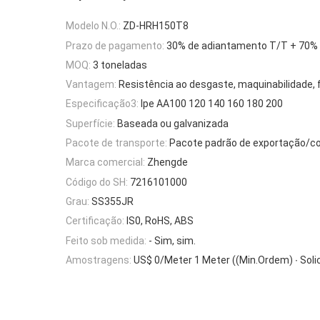
Modelo N.O.:
ZD-HRH150T8
Prazo de pagamento:
30% de adiantamento T/T + 70% 
MOQ:
3 toneladas
Vantagem:
Resistência ao desgaste, maquinabilidade, f
Especificação3:
Ipe AA100 120 140 160 180 200
Superfície:
Baseada ou galvanizada
Pacote de transporte:
Pacote padrão de exportação/c
Marca comercial:
Zhengde
Código do SH:
7216101000
Grau:
SS355JR
Certificação:
IS0, RoHS, ABS
Feito sob medida:
- Sim, sim.
Amostragens:
US$ 0/Meter 1 Meter ((Min.Ordem) ∙ Soli