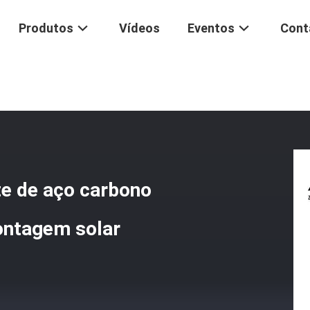
Produtos
Vídeos
Eventos
Cont
lvanizada A Quente De Aço Carbono Feixe I / H Para Sistema De Mont
te de aço carbono
montagem solar