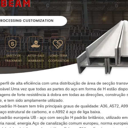
erfil de alta eficiência com uma distribuição de área de secção trans
zoável.Uma vez que todas as partes do aço em forma de H estão dispo
gens de forte resistência à dobra em todas as direcções, construção
ve, e tem sido amplamente utilizado.
drão H-beam tem três principais graus de qualidade: A36, A572, A992
ço estrutural de carbono, e o A992 é aço de liga baixa.
adrão europeia UB - aço com secção H padrão britânico, utilizado em v
aria naval, energia.Aço de canalização comum europeu, norma europei