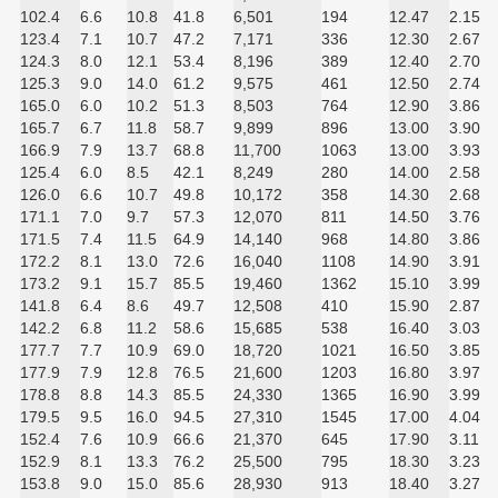
102.4
6.6
10.8
41.8
6,501
194
12.47
2.15
123.4
7.1
10.7
47.2
7,171
336
12.30
2.67
124.3
8.0
12.1
53.4
8,196
389
12.40
2.70
125.3
9.0
14.0
61.2
9,575
461
12.50
2.74
165.0
6.0
10.2
51.3
8,503
764
12.90
3.86
165.7
6.7
11.8
58.7
9,899
896
13.00
3.90
166.9
7.9
13.7
68.8
11,700
1063
13.00
3.93
125.4
6.0
8.5
42.1
8,249
280
14.00
2.58
126.0
6.6
10.7
49.8
10,172
358
14.30
2.68
171.1
7.0
9.7
57.3
12,070
811
14.50
3.76
171.5
7.4
11.5
64.9
14,140
968
14.80
3.86
172.2
8.1
13.0
72.6
16,040
1108
14.90
3.91
173.2
9.1
15.7
85.5
19,460
1362
15.10
3.99
141.8
6.4
8.6
49.7
12,508
410
15.90
2.87
142.2
6.8
11.2
58.6
15,685
538
16.40
3.03
177.7
7.7
10.9
69.0
18,720
1021
16.50
3.85
177.9
7.9
12.8
76.5
21,600
1203
16.80
3.97
178.8
8.8
14.3
85.5
24,330
1365
16.90
3.99
179.5
9.5
16.0
94.5
27,310
1545
17.00
4.04
152.4
7.6
10.9
66.6
21,370
645
17.90
3.11
152.9
8.1
13.3
76.2
25,500
795
18.30
3.23
153.8
9.0
15.0
85.6
28,930
913
18.40
3.27