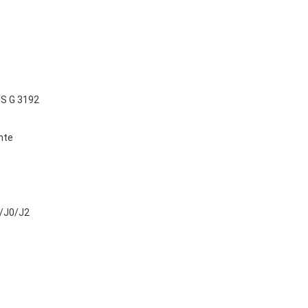
IS G 3192
nte
/J0/J2