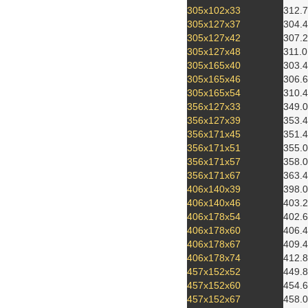
305x102x33
312.7
305x127x37
304.4
305x127x42
307.2
305x127x48
311.0
305x165x40
303.4
305x165x46
306.6
305x165x54
310.4
356x127x33
349.0
356x127x39
353.4
356x171x45
351.4
356x171x51
355.0
356x171x57
358.0
356x171x67
363.4
406x140x39
398.0
406x140x46
403.2
406x178x54
402.6
406x178x60
406.4
406x178x67
409.4
406x178x74
412.8
457x152x52
449.8
457x152x60
454.6
457x152x67
458.0