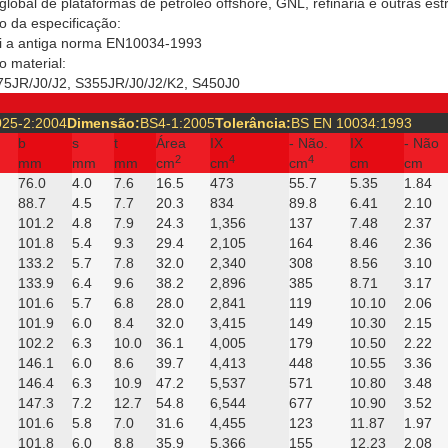
global de plataformas de petróleo offshore, GNL, refinaria e outras es
 da especificação:
i a antiga norma EN10034-1993
 material:
275JR/J0/J2, S355JR/J0/J2/K2, S450J0
25-2:2004
Dimensão:
BS4-1:2005
Tolerância:
BS EN 10034:1993
b
s
t
Área
IX
- Não.
IX
- Não
2
4
4
mm
mm
mm
cm
cm
cm
cm
cm
76.0
4.0
7.6
16.5
473
55.7
5.35
1.84
88.7
4.5
7.7
20.3
834
89.8
6.41
2.10
101.2
4.8
7.9
24.3
1,356
137
7.48
2.37
101.8
5.4
9.3
29.4
2,105
164
8.46
2.36
133.2
5.7
7.8
32.0
2,340
308
8.56
3.10
133.9
6.4
9.6
38.2
2,896
385
8.71
3.17
101.6
5.7
6.8
28.0
2,841
119
10.10
2.06
101.9
6.0
8.4
32.0
3,415
149
10.30
2.15
102.2
6.3
10.0
36.1
4,005
179
10.50
2.22
146.1
6.0
8.6
39.7
4,413
448
10.55
3.36
146.4
6.3
10.9
47.2
5,537
571
10.80
3.48
147.3
7.2
12.7
54.8
6,544
677
10.90
3.52
101.6
5.8
7.0
31.6
4,455
123
11.87
1.97
101.8
6.0
8.8
35.9
5,366
155
12.23
2.08