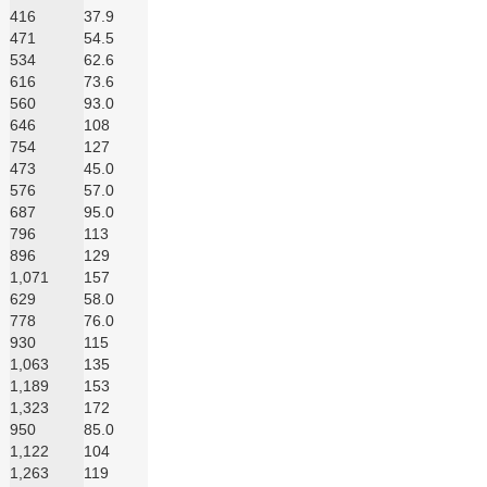
416
37.9
471
54.5
534
62.6
616
73.6
560
93.0
646
108
754
127
473
45.0
576
57.0
687
95.0
796
113
896
129
1,071
157
629
58.0
778
76.0
930
115
1,063
135
1,189
153
1,323
172
950
85.0
1,122
104
1,263
119