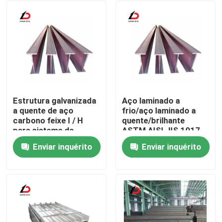
Estrutura galvanizada
Aço laminado a
a quente de aço
frio/aço laminado a
carbono feixe I / H
quente/brilhante
para sistema de
ASTM AISI JIS 1017
montagem solar
1020 1025 A992
Enviar inquérito
Enviar inquérito
estrutura
/H/C/Z/U Profile
Para casa
personalizada
Steel/Carbon Steel
Beam Easy Welding
Produtos
Vídeos