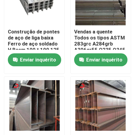
Sobre nós
Construção de pontes
Vendas a quente
Visita à fábrica
de aço de liga baixa
Todos os tipos ASTM
Ferro de aço soldado
283grc A284grb
H Beam 100 * 100 125
A306gr55 Q235 Q345
Controle de qualidade
* 125 Bar de ângulo de
Q355 Ferramenta de
Enviar inquérito
Enviar inquérito
canal de aço com
vendas directas de
certificação RoHS
feixe H laminado a
quente/a frio
Notícias
Casos
Solicite um orçamento
Cobre de aço galvanizado