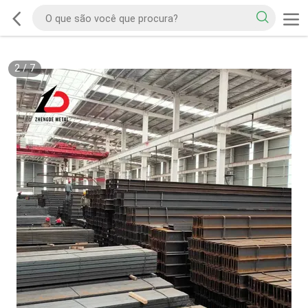
2
/
7