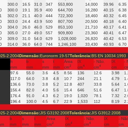
300.0
16.5
31.0
347
553,800
14,000
39.96
6.35
0
300.0
19.1
35.9
400
644,700
16,280
40.15
6.38
1
302.0
21.1
40.0
444
722,300
18,460
40.32
6.45
0
303.0
24.4
43.9
500
807,700
20,500
40.18
6.40
0
304.0
26.0
46.0
529
853,100
21,710
40.17
6.41
0
305.0
27.0
49.0
557
909,800
23,360
40.41
6.47
0
309.0
31.0
54.0
629
1,028,000
26,820
40.42
6.53
0
314.0
36.0
64.0
744
1,246,100
33,430
40.93
6.70
25-2:2004
Dimensão:
Euronorm 19-57
Tolerância:
BS EN 10034:1993
h
b
s
t
Área
IX
- Não.
IX
- 
2
4
4
mm
mm
mm
mm
cm
cm
cm
cm
c
97.6
55.0
3.6
4.5
8.56
136
12.6
3.98
1.
117.0
64.0
3.8
4.8
10.7
244
21.1
4.79
1.
136.6
73.0
3.8
5.2
12.8
407
33.8
5.64
1.
156.4
82.0
4.0
5.6
15.4
646
51.6
6.47
1.
176.4
91.0
4.3
6.2
19.0
1,020
78.1
7.32
2.
196.4
100.0
4.5
6.7
22.9
1,533
112
8.19
2.
25-2:2004
Dimensão:
JIS G3192:2008
Tolerância:
JIS G3912:2008
b
s
t
Área
IX
- Não.
IX
- Nã
2
4
4
mm
mm
mm
mm
cm
cm
cm
cm
cm