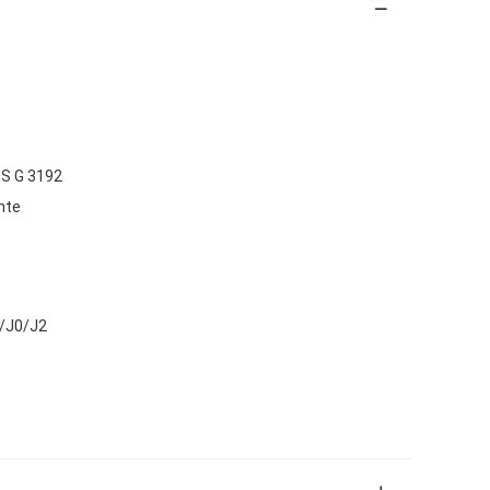
IS G 3192
nte
/J0/J2