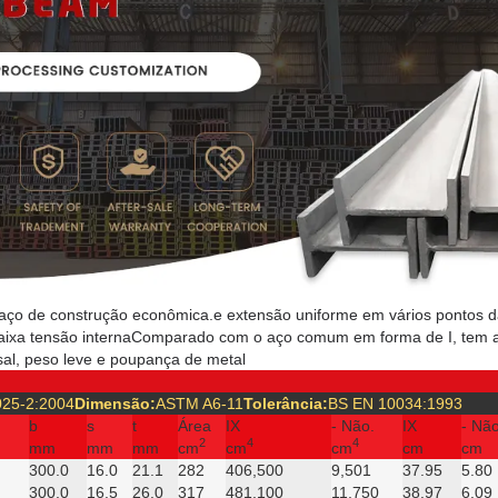
 aço de construção econômica.e extensão uniforme em vários pontos d
aixa tensão internaComparado com o aço comum em forma de I, tem 
al, peso leve e poupança de metal
25-2:2004
Dimensão:
ASTM A6-11
Tolerância:
BS EN 10034:1993
b
s
t
Área
IX
- Não.
IX
- Nã
2
4
4
mm
mm
mm
cm
cm
cm
cm
cm
300.0
16.0
21.1
282
406,500
9,501
37.95
5.80
300.0
16.5
26.0
317
481,100
11,750
38.97
6.09