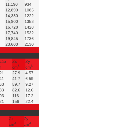
11,190
934
12,890
1085
14,330
1222
15,900
1353
16,728
1428
17,740
1532
19,845
1736
23,600
2130
Não
Zx
Zy
3
3
m
cm
cm
21
27.9
4.57
41
41.7
6.59
63
59.7
9.27
83
82.6
12.6
03
116
17.2
21
156
22.4
o
Zx
Zy
3
3
cm
cm