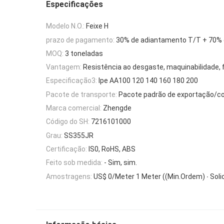
Especificações
Modelo N.O.:
Feixe H
prazo de pagamento:
30% de adiantamento T/T + 70% 
MOQ:
3 toneladas
Vantagem:
Resistência ao desgaste, maquinabilidade, f
Especificação3:
Ipe AA100 120 140 160 180 200
Pacote de transporte:
Pacote padrão de exportação/c
Marca comercial:
Zhengde
Código do SH:
7216101000
Grau:
SS355JR
Certificação:
IS0, RoHS, ABS
Feito sob medida:
- Sim, sim.
Amostragens:
US$ 0/Meter 1 Meter ((Min.Ordem) ∙ Soli