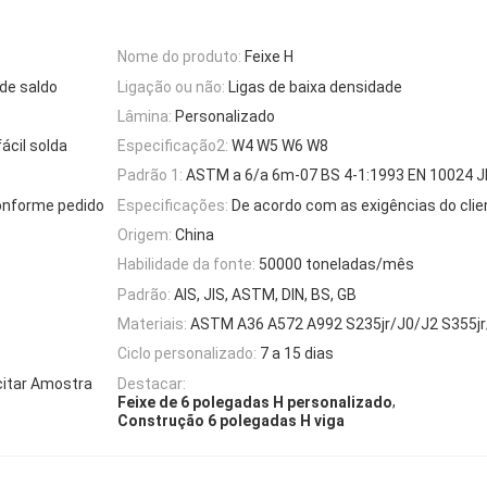
Nome do produto:
Feixe H
de saldo
Ligação ou não:
Ligas de baixa densidade
Lâmina:
Personalizado
ácil solda
Especificação2:
W4 W5 W6 W8
Padrão 1:
ASTM a 6/a 6m-07 BS 4-1:1993 EN 10024 J
onforme pedido
Especificações:
De acordo com as exigências do clie
Origem:
China
Habilidade da fonte:
50000 toneladas/mês
Padrão:
AIS, JIS, ASTM, DIN, BS, GB
Materiais:
ASTM A36 A572 A992 S235jr/J0/J2 S355jr
Ciclo personalizado:
7 a 15 dias
citar Amostra
Destacar:
,
Feixe de 6 polegadas H personalizado
Construção 6 polegadas H viga