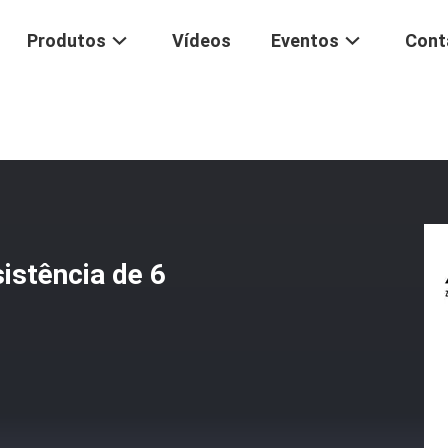
Produtos
Vídeos
Eventos
Cont
rução De Alta Resistência De 6 Polegadas H
istência de 6