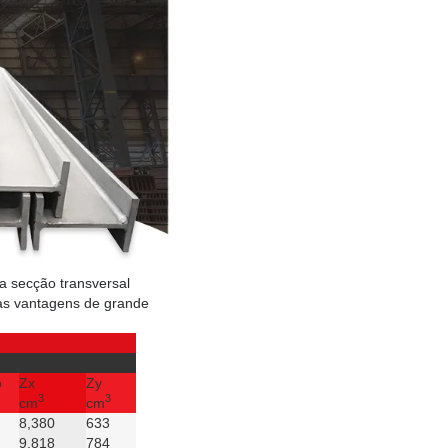
a secção transversal
as vantagens de grande
o
Zx
Zy
3
3
cm
cm
8,380
633
9,818
784