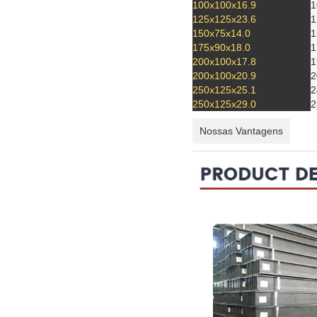
100x100x16.9
1
125x125x23.6
1
150x75x14.0
1
175x90x18.0
1
200x100x17.8
1
200x100x20.9
2
250x125x25.1
2
250x125x29.0
2
Nossas Vantagens