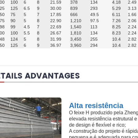
00
100
6
8
21.59
378
134
4.18
2.49
25
125
6.5
9
30.00
839
293
5.29
3.13
50
75
5
7
17.85
666
49.5
6.11
1.66
75
90
5
8
22.90
1,210
97.5
7.26
2.06
98
99
4.5
7
22.69
1,540
113
8.25
2.24
00
100
5.5
8
26.67
1,810
134
8.23
2.24
48
124
5
8
31.99
3,450
255
10.4
2.82
50
125
6
9
36.97
3,960
294
10.4
2.82
Alta resistência
O feixe H produzido pela Zhen
elevada resistência estrutural e
de design é flexível e rico;
A construção do projeto é rápid
pequena e é adequada para co