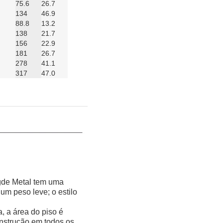
75.6
26.7
134
46.9
88.8
13.2
138
21.7
156
22.9
181
26.7
278
41.1
317
47.0
gde Metal tem uma
 um peso leve; o estilo
a, a área do piso é
nstrução em todos os