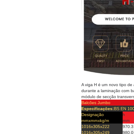
A viga H é um novo tipo de
durante a laminação com b
módulo de secção transvers
Balcões Jumbo
Especificações:
BS EN 100
Designação
h
mmxmmxkg/m
mm
1016x305x222
970.3
1016x305x249
980.0