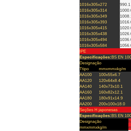
1016x305x272
990.1
1016x305x314
1000.
1016x305x349
1008.
1016x305x393
1016.
1016x305x415
1020.
1016x305x438
1026.
1016x305x494
1036.
1016x305x584
1056.
IPE
Especificações:
BS EN 100
Designação
Ttipo
mmxmmxkg/m
AA100
100x55x6.7
AA120
120x64x8.4
AA140
140x73x10.1
AA160
160x82x12.1
AA180
180x91x14.9
AA200
200x100x18.0
Seções H japonesas
Especificações:
BS EN 100
Designação
h
mmxmmxkg/m