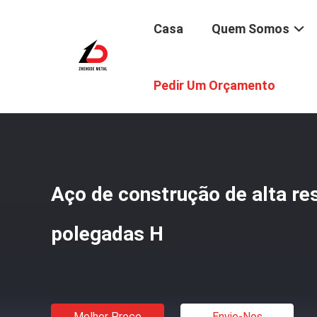
Casa
Quem Somos
Casa
/
Produtos
/
Feixe Do Aço Carbono H
/
Aço De Const
Pedir Um Orçamento
Aço de construção de alta res
polegadas H
Melhor Preço
Envie-Nos