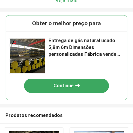
Veja mais
Obter o melhor preço para
Entrega de gás natural usado
5,8m 6m Dimensões
personalizadas Fábrica vende
API 5L X80q Psl1 Tubo de linha
de aço sem costura
Continue
Produtos recomendados