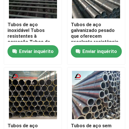
Sobre nós
Tubos de aço
Tubos de aço
inoxidável Tubos
galvanizado pesado
Visita à fábrica
resistentes à
que oferecem
corrosão Tubos de
excelente resistência
aço Ideal para
à corrosão e
Enviar inquérito
Enviar inquérito
Controle de qualidade
processamento
resistência mecânica
químico e sistemas
para projetos
industriais
industriais
Notícias
Casos
Solicite um orçamento
Tubos de aço
Tubos de aço sem
Cobre de aço galvanizado