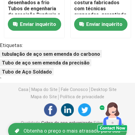
desenhados a frio
costura fabricados
Tubos de engenharia
com técnicas
de precisão Duráveis e
avançadas, garantindo
Bobina de aço de PPGI
resistentes à
longevidade e
Enviar inquérito
Enviar inquérito
corrosão Adequados
confiabilidade em
para aplicações
ambientes agressivos
Coil de aço carbono
mecânicas
Etiquetas:
tubulação de aço sem emenda do carbono
Estoque de aço inoxidável da bobina
Tubo de aço sem emenda da precisão
Tubo de Aço Soldado
Feixe do aço carbono H
`
Casa
Mapa do Site
Fale Conosco
Desktop Site
pilha da chapa de aço
Mapa do Site
Política de privacidade
Barras de aço de reforço
Qualidade
Cobre de aço galvanizado
Fábrica da
china.Copyright © 2026 SHANDONG
barra de ângulo do aço carbono
Obtenha o preço o mais atrasado para sua