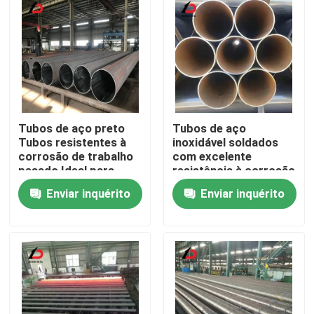
Tubos de aço preto
Tubos de aço
Tubos resistentes à
inoxidável soldados
corrosão de trabalho
com excelente
pesado Ideal para
resistência à corrosão
aplicações de
adequados para
Enviar inquérito
Enviar inquérito
tubulação estrutural e
sistemas de
construção
abastecimento de
Para casa
água e irrigação
Produtos
Vídeos