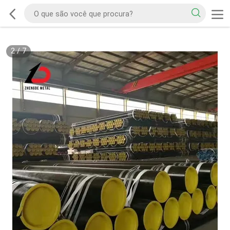
2
/
7