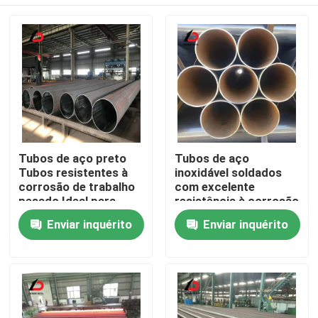
Tubos de aço preto
Tubos de aço
Tubos resistentes à
inoxidável soldados
corrosão de trabalho
com excelente
pesado Ideal para
resistência à corrosão
aplicações de
adequados para
Para casa
Enviar inquérito
Enviar inquérito
tubulação estrutural e
sistemas de
construção
abastecimento de
água e irrigação
Produtos
Vídeos