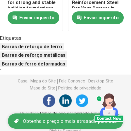
for strong and stable
Reinforcement Steel
building foundations
Bar Your Partner in
Building Strong
Bobina de aço de PPGI
Enviar inquérito
Enviar inquérito
Structures
Coil de aço carbono
Etiquetas:
Barras de reforço de ferro
Estoque de aço inoxidável da bobina
Barras de reforço metálicas
Barras de ferro deformadas
Feixe do aço carbono H
`
Casa
Mapa do Site
Fale Conosco
Desktop Site
Mapa do Site
Política de privacidade
pilha da chapa de aço
Barras de aço de reforço
Qualidade
Cobre de aço galvanizado
Fábrica da
china.Copyright © 2026 SHANDONG
Obtenha o preço o mais atrasado para sua
ZHENGDEMETAL MANUFACTURING CO.,LTD.. All
barra de ângulo do aço carbono