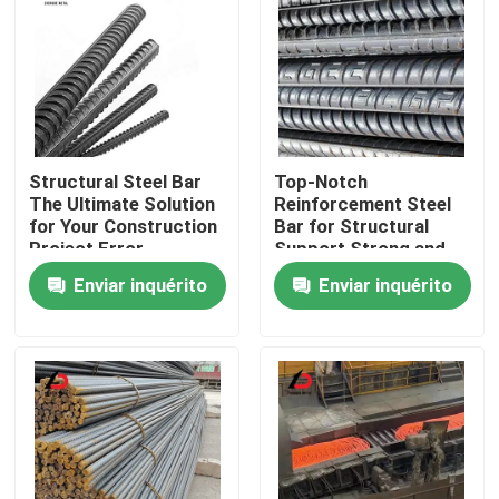
Structural Steel Bar
Top-Notch
The Ultimate Solution
Reinforcement Steel
for Your Construction
Bar for Structural
Project Error
Support Strong and
Message Forbidden
Dependable
Enviar inquérito
Enviar inquérito
Para casa
Produtos
Vídeos