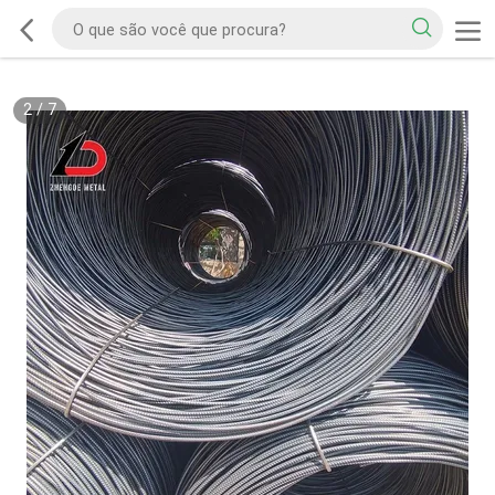
2
/
7