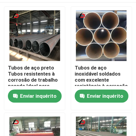
Tubos de aço preto
Tubos de aço
Tubos resistentes à
inoxidável soldados
corrosão de trabalho
com excelente
pesado Ideal para
resistência à corrosão
aplicações de
adequados para
Para casa
Enviar inquérito
Enviar inquérito
tubulação estrutural e
sistemas de
construção
abastecimento de
água e irrigação
Produtos
Vídeos