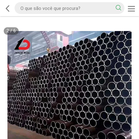
2
/
6