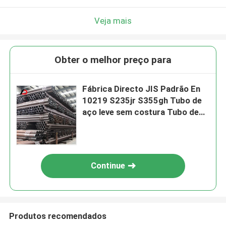
Veja mais
Obter o melhor preço para
Fábrica Directo JIS Padrão En
10219 S235jr S355gh Tubo de
aço leve sem costura Tubo de
aço preto 6m 12m Tubo sem
costura de aço carbono Preço
Continue
Produtos recomendados