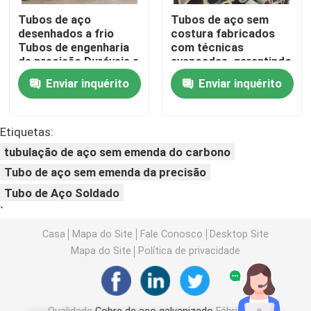
Tubos de aço
Tubos de aço sem
desenhados a frio
costura fabricados
Bobina de aço de PPGI
Tubos de engenharia
com técnicas
de precisão Duráveis e
avançadas, garantindo
resistentes à
longevidade e
Coil de aço carbono
Enviar inquérito
Enviar inquérito
corrosão Adequados
confiabilidade em
para aplicações
ambientes agressivos
mecânicas
Estoque de aço inoxidável da bobina
Etiquetas:
tubulação de aço sem emenda do carbono
Feixe do aço carbono H
Tubo de aço sem emenda da precisão
Tubo de Aço Soldado
`
pilha da chapa de aço
Casa
Mapa do Site
Fale Conosco
Desktop Site
Mapa do Site
Política de privacidade
Barras de aço de reforço
barra de ângulo do aço carbono