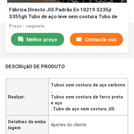
Fábrica Directo JIS Padrão En 10219 S235jr
S355gh Tubo de aço leve sem costura Tubo de
aço preto 6m 12m Tubo sem costura de aço
Preço：negoiate
carbono Preço
Melhor preço
Contacte-nos
DESCRIçãO DE PRODUTO
Tubos sem costura de aço carbono
,
Realçar:
Tubos sem costura de ferro preto
e aço
,
Tubo de aço sem costura JIS
Detalhes da emba
Ajustes do cliente
lagem