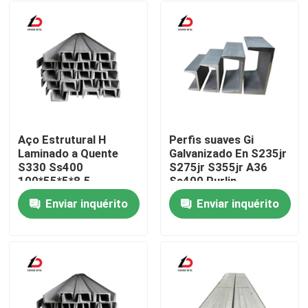
Aço Estrutural H
Perfis suaves Gi
Laminado a Quente
Galvanizado En S235jr
S330 Ss400
S275jr S355jr A36
100*55*5*8.5
Ss400 Purlin
120*60*5.5*9 Canal U
Estrutural C U Canal
Enviar inquérito
Enviar inquérito
de Aço Cu
de aço a baixo
Para casa
Personalizável
carbono
Produtos
Vídeos