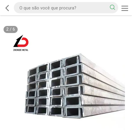
2
/
6