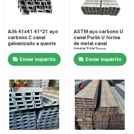
Sobre nós
A36 41x41 41*21 aço
ASTM aço carbono U
Visita à fábrica
carbono C canal
canal Purlin U forma
galvanizado a quente
de metal canal
200X73X7mm
Controle de qualidade
Enviar inquérito
Enviar inquérito
Notícias
Casos
Solicite um orçamento
Cobre de aço galvanizado