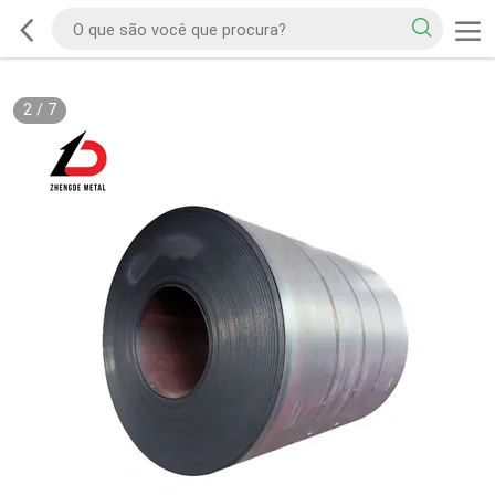
2
/
7