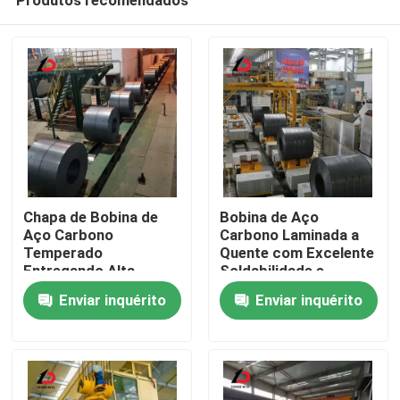
Chapa de Bobina de
Bobina de Aço
Aço Carbono
Carbono Laminada a
Temperado
Quente com Excelente
Entregando Alta
Soldabilidade e
Para casa
Dureza e Durabilidade
Resistência ao
Enviar inquérito
Enviar inquérito
Adequada para
Impacto, Adequada
Aplicações Industriais
para Construção de
Produtos
Pesadas
Oleodutos
Vídeos