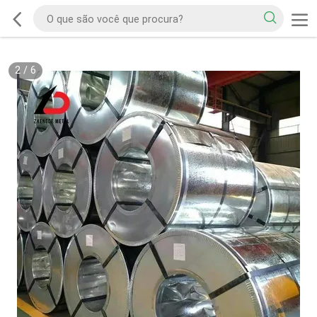
2
/
6