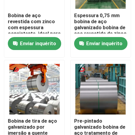
Bobina de aço
Espessura 0,75 mm
revestida com zinco
bobina de aço
com espessura
galvanizado bobina de
consistente, ideal para
aço revestida de zinco
dutos de HVAC,
durável concebida
Enviar inquérito
Enviar inquérito
materiais para
para equipamentos
telhados e aplicações
industriais e agrícolas
industriais
Para casa
Produtos
Bobina de tira de aço
Pre-pintado
galvanizado por
galvanizado bobina de
imersão a quente
aço tratamento de
Vídeos