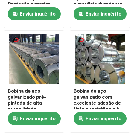
Proteção superior
superfície duradouro
contra ferrugem
perfeito para
Enviar inquérito
Enviar inquérito
Bobina de aço
materiais de
Sobre nós
revestida com zinco
construção HVAC e
para construção e
cercas elétricas
fabricação
Visita à fábrica
Controle de qualidade
Notícias
Bobina de aço
Bobina de aço
Casos
galvanizado pré-
galvanizado com
pintada de alta
excelente adesão de
durabilidade,
tinta e resistência à
Solicite um orçamento
oferecendo
corrosão perfeita
Enviar inquérito
Enviar inquérito
resistência superior à
para aplicações
corrosão e excelente
arquitetônicas
Cobre de aço galvanizado
acabamento
exteriores